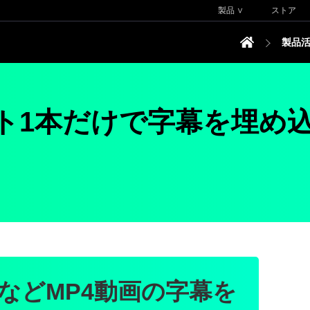
製品 ∨
ストア
製品
フト1本だけで字幕を埋め
などMP4動画の字幕を