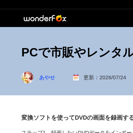
PCで市販やレンタ
あやせ
更新：2026/07/24
変換ソフトを使ってDVDの画面を録画す
ステップ1、録画したいDVDデータをインポー