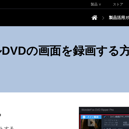
製品 ∨
ストア
製品活用ガ
ルDVDの画面を録画する
る
トする