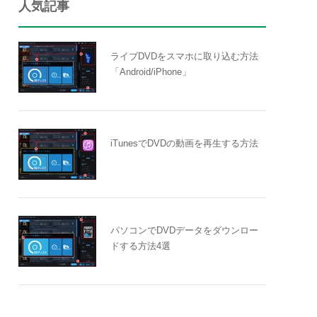
人気記事
ライブDVDをスマホに取り込む方法
「Android/iPhone」
iTunesでDVDの動画を再生する方法
パソコンでDVDデータをダウンロー
ドする方法4選