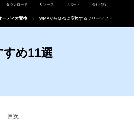
ダウンロード
リソース
サポート
会社情報
オーディオ変換
WMAからMP3に変換するフリーソフト
すめ11選
目次