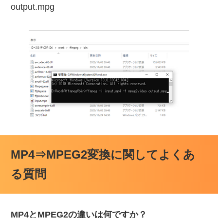
output.mpg
MP4⇒MPEG2変換に関してよくあ
る質問
MP4とMPEG2の違いは何ですか？