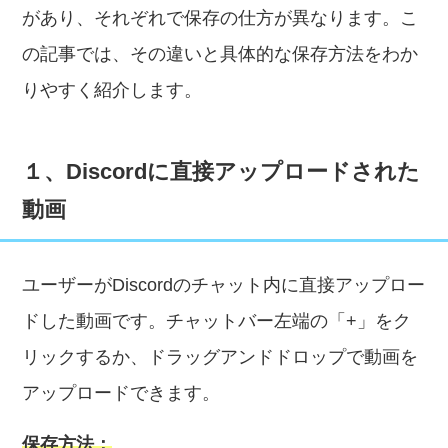
があり、それぞれで保存の仕方が異なります。こ
の記事では、その違いと具体的な保存方法をわか
りやすく紹介します。
１、Discordに直接アップロードされた
動画
ユーザーがDiscordのチャット内に直接アップロー
ドした動画です。チャットバー左端の「+」をク
リックするか、ドラッグアンドドロップで動画を
アップロードできます。
保存方法：