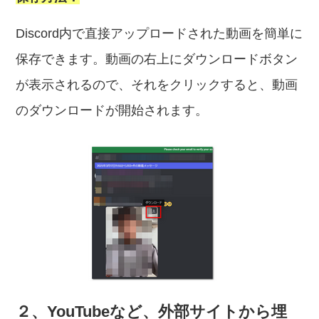
Discord内で直接アップロードされた動画を簡単に
保存できます。動画の右上にダウンロードボタン
が表示されるので、それをクリックすると、動画
のダウンロードが開始されます。
２、YouTubeなど、外部サイトから埋