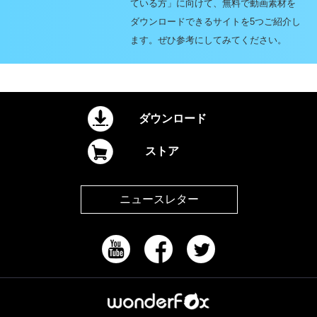
ている方」に向けて、無料で動画素材を
ダウンロードできるサイトを5つご紹介し
ます。ぜひ参考にしてみてください。
ダウンロード
ストア
ニュースレター