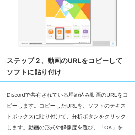
ステップ２、動画のURLをコピーして
ソフトに貼り付け
Discordで共有されている埋め込み動画のURLをコ
ピーします。コピーしたURLを、ソフトのテキス
トボックスに貼り付けて、分析ボタンをクリック
します。動画の形式や解像度を選び、「OK」を