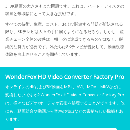
3. 8K動画の大きさもまだ問題です。これは、ハード・ディスクの
容量と帯域幅にとって大きな挑戦です。
すべての技術、生産、コスト、および関連する問題が解決される
限り、8Kテレビは人々の手に届くようになるだろう。しかし、産
業チェーン全体の改善は一朝一夕に達成できるものではなく、継
続的な努力が必要です。私たちは8Kテレビが普及して、動画視聴
体験を向上させることを期待しています。
WonderFox HD Video Converter Factory Pro
オンラインの4Kおよび8K動画をMP4、AVI、MOV、MKVなどに
変換したいですか? WonderFox HD Video Converter Factory Pro
は、様々なビデオ/オーディオ変換を処理することができます。他
にも、動画結合や動画から音声の抽出などの素晴らしい機能もあ
ります。