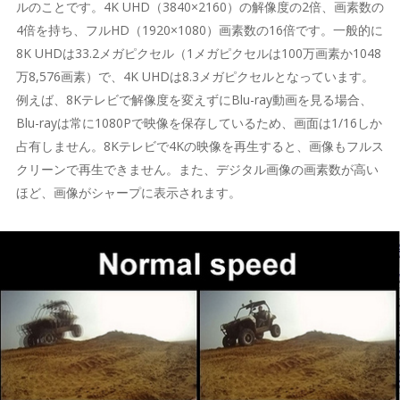
ルのことです。4K UHD（3840×2160）の解像度の2倍、画素数の
4倍を持ち、フルHD（1920×1080）画素数の16倍です。一般的に
8K UHDは33.2メガピクセル（1メガピクセルは100万画素か1048
万8,576画素）で、4K UHDは8.3メガピクセルとなっています。
例えば、8Kテレビで解像度を変えずにBlu-ray動画を見る場合、
Blu-rayは常に1080Pで映像を保存しているため、画面は1/16しか
占有しません。8Kテレビで4Kの映像を再生すると、画像もフルス
クリーンで再生できません。また、デジタル画像の画素数が高い
ほど、画像がシャープに表示されます。