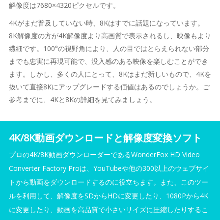
解像度は7680×4320ピクセルです。
4Kがまだ普及していない時、8Kはすでに話題になっています。
8K解像度の方が4K解像度より高画質で表示されるし、映像もより
繊細です。100°の視野角により、人の目ではとらえられない部分
までも忠実に再現可能で、没入感のある映像を楽しむことができ
ます。しかし、多くの人にとって、8Kはまだ新しいもので、4Kを
抜いて直接8Kにアップグレードする価値はあるのでしょうか。ご
参考までに、4Kと8Kの詳細を見てみましょう。
4K/8K動画ダウンロードと解像度変換ソフト
プロの4K/8K動画ダウンローダーであるWonderFox HD Video
Converter Factory Proは、YouTubeや他の300以上のウェブサイ
トから動画をダウンロードするのに役立ちます。また、このツー
ルを利用して、解像度をSDからHDに変更したり、1080Pから4K
に変更したり、動画を高品質で小さいサイズに圧縮したりするこ