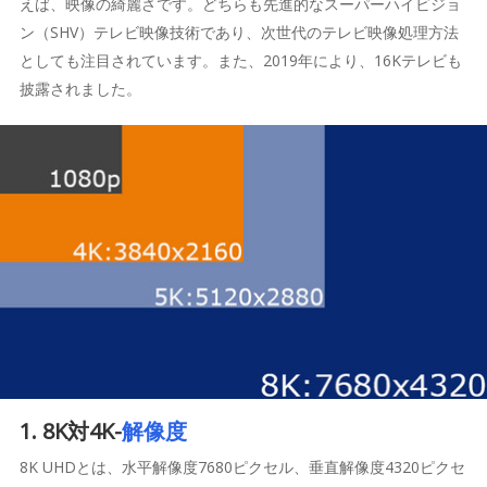
えば、映像の綺麗さです。どちらも先進的なスーパーハイビジョ
ン（SHV）テレビ映像技術であり、次世代のテレビ映像処理方法
としても注目されています。また、2019年により、16Kテレビも
披露されました。
1. 8K対4K-
解像度
8K UHDとは、水平解像度7680ピクセル、垂直解像度4320ピクセ