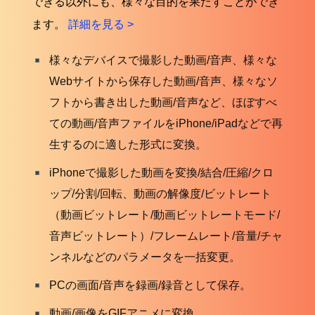
できる以外にも、様々な目的を果たすことができ
ます。
詳細を見る >
様々なデバイスで撮影した動画/音声、様々な
Webサイトから保存した動画/音声、様々なソ
フトから書き出した動画/音声など、ほぼすべ
ての動画/音声ファイルをiPhone/iPadなどで再
生するのに適した形式に変換。
iPhoneで撮影した動画を変換/結合/圧縮/クロ
ップ/分割/回転、動画の解像度/ビットレート
（動画ビットレート/動画ビットレートモード/
音声ビットレート）/フレームレート/音量/チャ
ンネルなどのパラメータを一括変更。
PCの画面/音声を録画/録音として保存。
動画/画像をGIFアニメに変換。