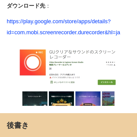
ダウンロード先
：
https://play.google.com/store/apps/details?
id=com.mobi.screenrecorder.durecorder&hl=ja
後書き