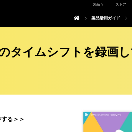
製品 ∨
ストア
製品活用ガイド
コ生のタイムシフトを録画
存する＞＞