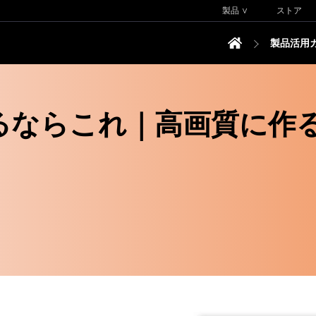
製品 ∨
ストア
製品活用
するならこれ｜高画質に作