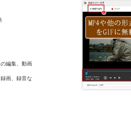
動
楽の編集、動画
、録画、録音な