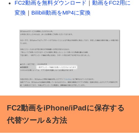
FC2動画を無料ダウンロード
｜
動画をFC2用に
変換
｜
Bilibili動画をMP4に変換
FC2動画をiPhone/iPadに保存する
代替ツール＆方法