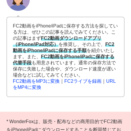
FC2動画をiPhone/iPadに保存する方法を探してい
る方は、ぜひこの記事を読んでみてください。こ
の記事はまず
FC2動画ダウンロードアプリ
（iPhone/iPad対応）
を推奨し、その上で、
FC2
動画をiPhone/iPadに保存する手順
を紹介いたし
ます。また、
FC2動画をiPhone/iPadに保存する
代替手段
も用意されています。通常の保存方法で
保存に失敗した場合や、ダウンロード速度が遅い
場合などに試してみてください。
FC2動画をMP3に変換
｜
FC2ライブを録画
｜
URL
をMP4に変換
* WonderFoxは、販売・配布などの商用目的でFC2動画
をiPhone/iPadにダウンロードすることを断固禁じてお