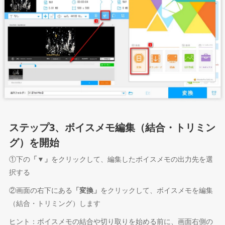
ステップ3、ボイスメモ編集（結合・トリミン
グ）を開始
①下の
「▼」
をクリックして、編集したボイスメモの出力先を選
択する
②画面の右下にある
「変換」
をクリックして、ボイスメモを編集
（結合・トリミング）します
ヒント：ボイスメモの結合や切り取りを始める前に、画面右側の