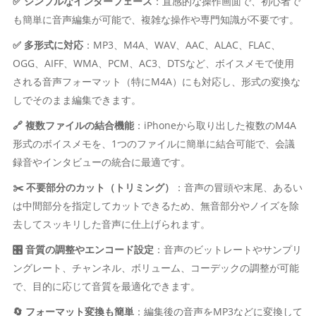
✅ シンプルなインターフェース
：直感的な操作画面で、初心者で
も簡単に音声編集が可能で、複雑な操作や専門知識が不要です。
✅ 多形式に対応
：MP3、M4A、WAV、AAC、ALAC、FLAC、
OGG、AIFF、WMA、PCM、AC3、DTSなど、ボイスメモで使用
される音声フォーマット（特にM4A）にも対応し、形式の変換な
しでそのまま編集できます。
🔗 複数ファイルの結合機能
：iPhoneから取り出した複数のM4A
形式のボイスメモを、1つのファイルに簡単に結合可能で、会議
録音やインタビューの統合に最適です。
✂️ 不要部分のカット（トリミング）
：音声の冒頭や末尾、あるい
は中間部分を指定してカットできるため、無音部分やノイズを除
去してスッキリした音声に仕上げられます。
🎛 音質の調整やエンコード設定
：音声のビットレートやサンプリ
ングレート、チャンネル、ボリューム、コーデックの調整が可能
で、目的に応じて音質を最適化できます。
🔄 フォーマット変換も簡単
：編集後の音声をMP3などに変換して