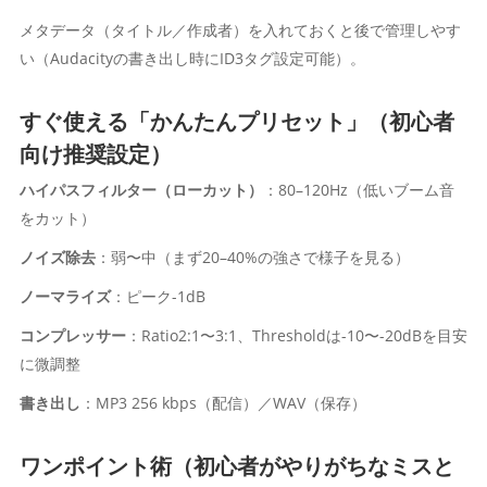
メタデータ（タイトル／作成者）を入れておくと後で管理しやす
い（Audacityの書き出し時にID3タグ設定可能）。
すぐ使える「かんたんプリセット」（初心者
向け推奨設定）
ハイパスフィルター（ローカット）
：80–120Hz（低いブーム音
をカット）
ノイズ除去
：弱〜中（まず20–40%の強さで様子を見る）
ノーマライズ
：ピーク-1dB
コンプレッサー
：Ratio2:1〜3:1、Thresholdは-10〜-20dBを目安
に微調整
書き出し
：MP3 256 kbps（配信）／WAV（保存）
ワンポイント術（初心者がやりがちなミスと