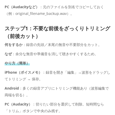
PC（Audacityなど）
：元のファイルを別名でコピーしておく
（例：original_filename_backup.wav）。
ステップ1：不要な前後をざっくりトリミング
（前後カット）
何をするか
：録音の先頭／末尾の無音や不要部分をカット。
なぜ
：余分な無音や準備音を消して聴きやすくするため。
やり方（簡単）
iPhone（ボイスメモ）
：録音を開き「編集」→波形をドラッグし
てトリミング → 保存。
Android
：多くの録音アプリにトリミング機能あり（波形編集で
両端を切る）。
PC（Audacity）
：切りたい部分を選択して削除。短時間なら
「トリム」ボタンで中央のみ残す。