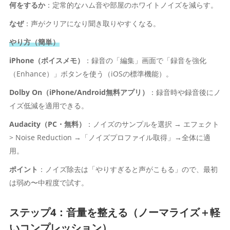
何をするか
：定常的なハム音や部屋のホワイトノイズを減らす。
なぜ
：声がクリアになり聞き取りやすくなる。
やり方（簡単）
iPhone（ボイスメモ）
：録音の「編集」画面で「録音を強化
（Enhance）」ボタンを使う（iOSの標準機能）。
Dolby On（iPhone/Android無料アプリ）
：録音時や録音後にノ
イズ低減を適用できる。
Audacity（PC・無料）
：ノイズのサンプルを選択 → エフェクト
> Noise Reduction →「ノイズプロファイル取得」→全体に適
用。
ポイント
：ノイズ除去は「やりすぎると声がこもる」ので、最初
は弱め〜中程度で試す。
ステップ4：音量を整える（ノーマライズ＋軽
いコンプレッション）