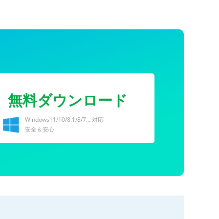
無料ダウンロード
Windows11/10/8.1/8/7... 対応
安全＆安心