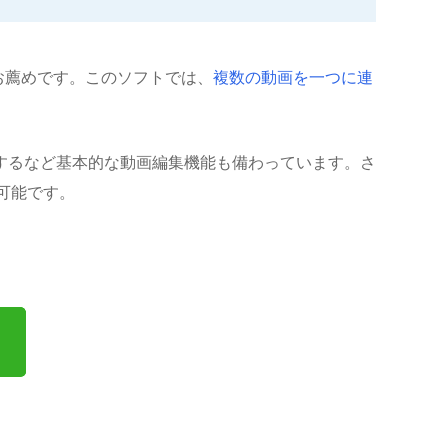
お薦めです。このソフトでは、
複数の動画を一つに連
するなど基本的な動画編集機能も備わっています。さ
も可能です。