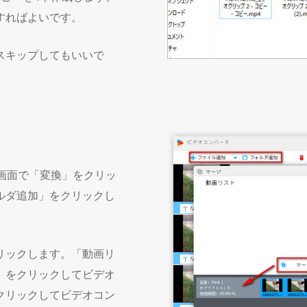
すればよいです。
スキップしてもいいで
し、メイン画面で「変換」をクリッ
ルダ追加」をクリックし
リックします。「動画リ
」をクリックしてビデオ
クリックしてビデオコン