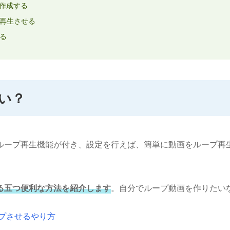
画を作成する
ープ再生させる
せる
い？
ループ再生機能が付き、設定を行えば、簡単に動画をループ再
る五つ便利な方法を紹介します
。自分でループ動画を作りたい
プさせるやり方