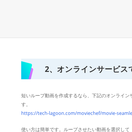
2、オンラインサービス
短いループ動画を作成するなら、下記のオンライン
す。
https://tech-lagoon.com/moviechef/movie-seamle
使い方は簡単です。ループさせたい動画を選択して