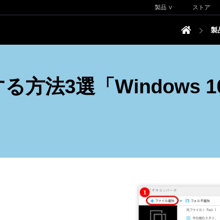
製品 ∨
ストア
製
方法3選「Windows 10