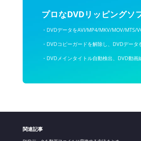
プロなDVDリッピングソ
・DVDデータをAVI/MP4/MKV/MOV/M
・DVDコピーガードを解除し、DVDデー
・DVDメインタイトル自動検出、DVD動画
関連記事