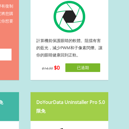
帶有復制
度將您購
意你想要
計算機前保護眼睛的軟體。阻擋有害
的藍光，減少PWM和子像素閃爍。讓
你的眼睛健康回到正軌。
$0
已過期
$14.99
限免
DoYourData Uninstaller Pro 5.0
限免