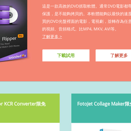
這是一款高效的DVD抓取軟體。通常DVD電影都
保護，是不能夠拷貝的。本軟體能夠以最快的速
買的DVD光盤裡面的電影，電視劇，並轉存為任
的視頻、音頻格式。比MP4, MKV, AVI等。
了解更多 >
下載試用
了解更多
r KCR Converter限免
FotoJet Collage Maker