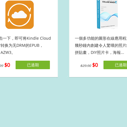
一下，即可将Kindle Cloud
一個多功能的圖形在線應用程
er转换为无DRM的EPUB，
幾秒鐘內創建令人驚嘆的照片
，AZW3。
拼貼畫，DIY照片卡，海報...
$0
$0
已過期
已過期
99
$29.90