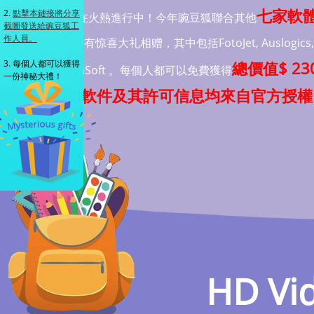
七家軟
2.
點擊本鏈接將分享
動”正在火熱進行中！今年豌豆狐聯合其他
截圖發送給豌豆狐工
作人員。
動，更有惊喜大礼相赠，其中包括FotoJet, Auslogics, Wise
3. 每個人都可以獲得
總價值$ 2
PCWinSoft 。每個人都可以免費獲得
一份神秘大禮！
所有軟件及其許可信息均來自官方授權
HD Vid