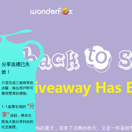
分享送禮已失
效！
只需完成三個簡單的
步驟，每位用戶即可
獲得豐厚的禮物。
“分
1. 1.點擊右側的
享”
按鈕，將本次
限免大惠分享到你的
社交媒體。
告別炎熱的夏天，迎來了涼爽的秋天。又是一年返校季！一年