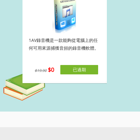
1AV錄音機是一款能夠從電腦上的任
何可用來源捕獲音頻的錄音機軟體。
$0
已過期
$19.90