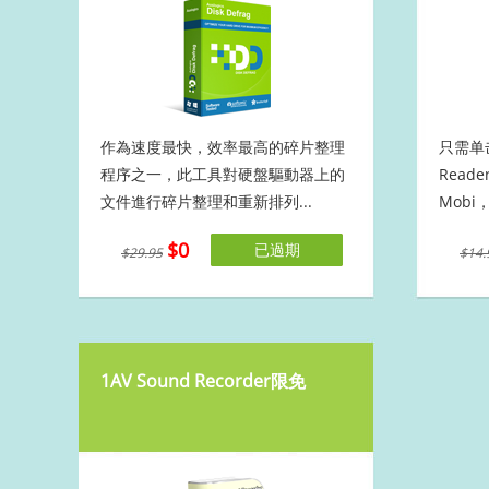
作為速度最快，效率最高的碎片整理
只需单击
程序之一，此工具對硬盤驅動器上的
Read
文件進行碎片整理和重新排列...
Mobi
$0
已過期
$29.95
$14.
1AV Sound Recorder限免