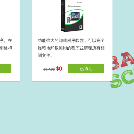
序。在
功能強大的卸載程序軟體，可以完全
網格和
輕鬆地卸載無用的程序並清理所有相
關文件。
$0
已過期
$14.99