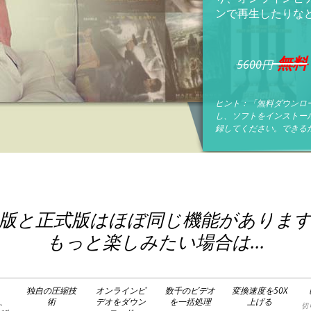
ンで再生したりな
無料
5600円
ヒント：「無料ダウンロー
し、ソフトをインストー
録してください。できる
版と正式版はほぼ同じ機能がありま
もっと楽しみたい場合は...
独自の圧縮技
オンラインビ
数千のビデオ
変換速度を50X
K、
術
デオをダウン
を一括処理
上げる
切