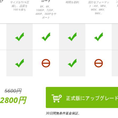
及び
ロード
サイズを75％圧
時間を節約
流行るフォーマッ
縮し、品質を
ト：AVI、MP4、
8K、4K、
100％保ち
MOV、MKV、
1080P、720P、
M4V...
480P、360Pをサ
ポート
5600円
2800円
30日間無条件返金保証。