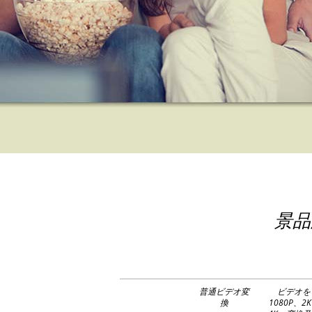
景品
普通ビデオ変
ビデオを
換
1080P、2