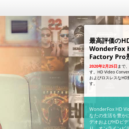
最高評価のH
WonderFox H
Factory P
2020年2月25日
まで
す。HD Video Conv
およびロスレスなHD
す。
WonderFox HD Vi
なたの生活を豊か
デオおよびHDビ
り、オンラインビ