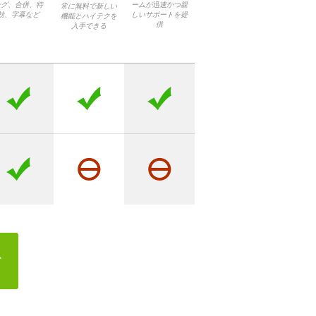
ング、合併、特
ームが迅速かつ親
常に無料で新しい
効、字幕など
しいサポートを提
機能とハイテクを
供
入手できる