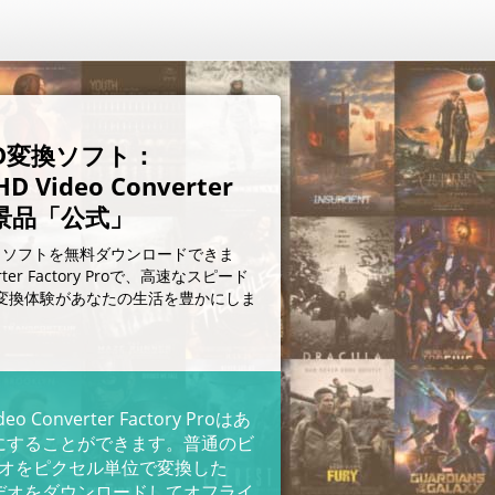
D変換ソフト：
D Video Converter
ro景品「公式」
、ソフトを無料ダウンロードできま
erter Factory Proで、高速なスピード
変換体験があなたの生活を豊かにしま
deo Converter Factory Proはあ
にすることができます。普通のビ
デオをピクセル単位で変換した
デオをダウンロードしてオフライ