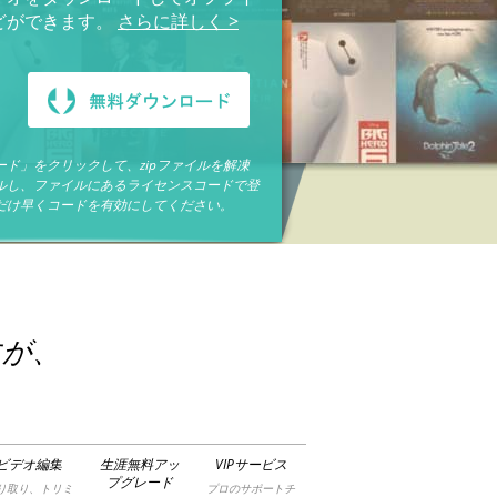
どができます。
さらに詳しく >
ド」をクリックして、zipファイルを解凍
ルし、ファイルにあるライセンスコードで登
だけ早くコードを有効にしてください。
すが、
ビデオ編集
生涯無料アッ
VIPサービス
プグレード
り取り、トリミ
プロのサポートチ