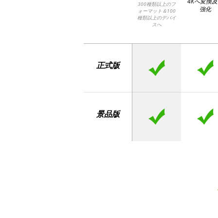
4Kへ変換
300種類以上のフ
強化
ォーマット＆100
種類以上のデバイ
スへ
正式版
景品版